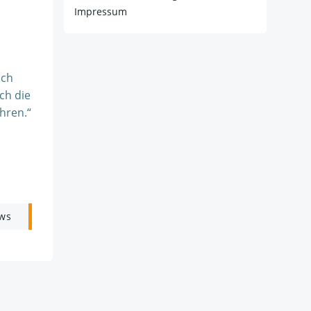
Impressum
ich
ch die
hren.“
ws