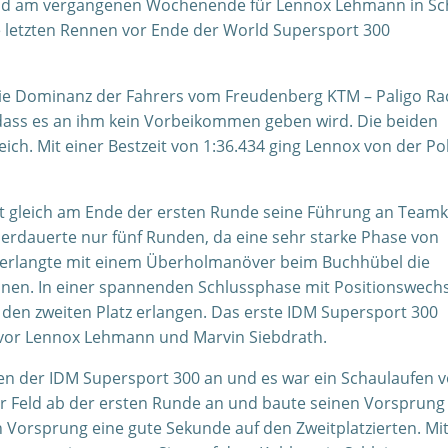
tand am vergangenen Wochenende für Lennox Lehmann in Sch
ie letzten Rennen vor Ende der World Supersport 300
 die Dominanz der Fahrers vom Freudenberg KTM – Paligo Ra
dass es an ihm kein Vorbeikommen geben wird. Die beiden
eich. Mit einer Bestzeit von 1:36.434 ging Lennox von der Po
ot gleich am Ende der ersten Runde seine Führung an Teamk
rdauerte nur fünf Runden, da eine sehr starke Phase von
erlangte mit einem Überholmanöver beim Buchhübel die
nen. In einer spannenden Schlussphase mit Positionswechs
en zweiten Platz erlangen. Das erste IDM Supersport 300
vor Lennox Lehmann und Marvin Siebdrath.
n der IDM Supersport 300 an und es war ein Schaulaufen 
r Feld ab der ersten Runde an und baute seinen Vorsprung
n Vorsprung eine gute Sekunde auf den Zweitplatzierten. Mi