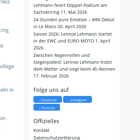
leiz
Lehmann feiert Doppel-Podium am
Sachsenring
11. Mai 2026
24 Stunden pure Emotion – WM-Debüt
in Le Mans
20. April 2026
cing
Saison 2026: Lennox Lehmann startet
in der EWC und EURO MOTO
1. April
le
2026
​Zwischen Regenreifen und
Siegerpodest: Lennox Lehmann trotzt
ollege
dem Wetter und siegt beim 4h-Rennen
17. Februar 2026
Folge uns auf
eln in
...
...
Facebook
Instagram
...
Youtube
von
Offizielles
Kontakt
t
Datenschutzerklärung