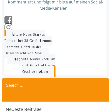
Kommentiert und folgt mir bitte auf meinen Social-
Media-Kanälen ...
Post
Ältere News
Starkes
Podium bei 38 Grad: Lennox
navigation
Lehmann glänzt in der
Hitzeschlacht von Most
Post
Nächste News
Podium
mit Frustfaktor in
navigation
Oschersleben
Search
for:
Neueste Beiträge