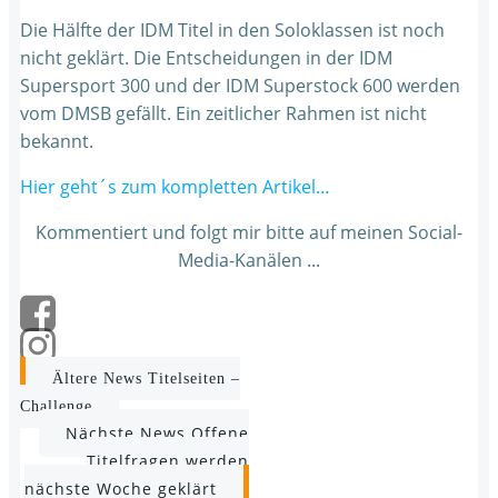
Die Hälfte der IDM Titel in den Soloklassen ist noch
nicht geklärt. Die Entscheidungen in der IDM
Supersport 300 und der IDM Superstock 600 werden
vom DMSB gefällt. Ein zeitlicher Rahmen ist nicht
bekannt.
Hier geht´s zum kompletten Artikel…
Kommentiert und folgt mir bitte auf meinen Social-
Media-Kanälen ...
Post
Ältere News
Titelseiten –
Challenge
navigation
Post
Nächste News
Offene
Titelfragen werden
navigation
nächste Woche geklärt