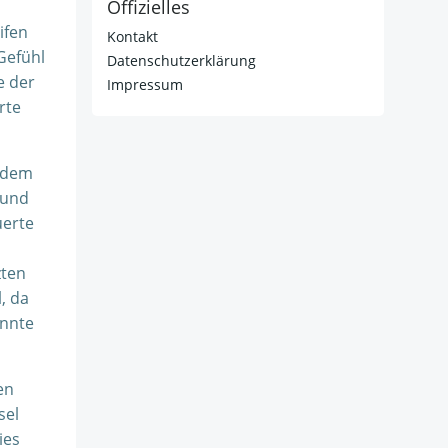
Offizielles
ifen
Kontakt
Gefühl
Datenschutzerklärung
e der
Impressum
rte
s dem
 und
uerte
zten
, da
onnte
en
sel
ies