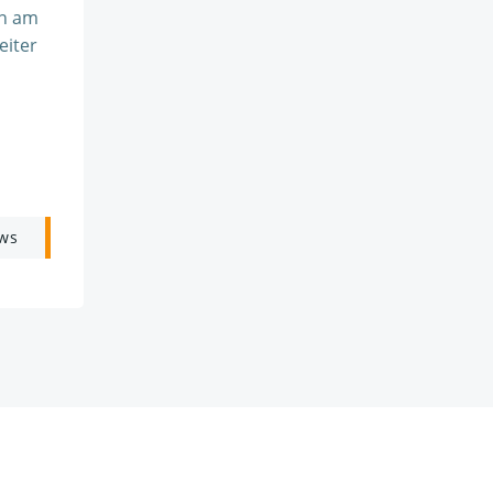
en am
eiter
ws