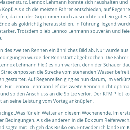
em Massensturz. Lennox Lehmann konnte sich raushalten und
Kopf. Als sich die meisten Fahrer entschieden, auf Regenre
ifen, da ihm der Grip immer noch ausreichte und ein gutes 
 Ende als goldrichtig herausstellen. In Führung liegend wurd
 stärker. Trotzdem blieb Lennox Lehmann souverän und feie
.
n des zweiten Rennen ein ähnliches Bild ab. Nur wurde au
 Bedingungen wurde der Rennstart abgebrochen. Die Fahrer
 Lennox Lehmann hieß es nun warten, denn der Schauer da
 Streckenposten die Strecke vom stehenden Wasser befreit
n gestartet. Auf Regenreifen ging es nun darum, im verkür
 Für Lennox Lehmann lief das zweite Rennen nicht optimal
nd so den Anschluss an die Spitze verlor. Der KTM Pilot k
t an seine Leistung vom Vortag anknüpfen.
cing): „Was für ein Wetter an diesem Wochenende. Im erst
der Bedingungen. Als die anderen in die Box zum Reifenwech
d sagte mir: Ich geh das Risiko ein. Entweder ich lande im K