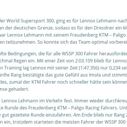
er World Supersport 300, ging es für Lennox Lehmann nac
 an der deutschen Grenze, sodass es für den Dresdner ein kl
i war Lennox Lehmann mit seinem Freudenberg KTM – Paligo
en teilzunehmen. So konnte sich das Team optimal vorberei
afte Bedingungen, die für alle WSSP 300 Fahrer herausforde
hmal Regen ein. Mit einer Zeit von 2:03.109 blieb für Lenno
Training lag Lennox mit seiner Zeit (1:47.356) nur 0,234 se
ünfte Rang bestätigte das gute Gefühl aus Imola und stimm
des, zumal der KTM Fahrer noch schneller hätte sein könne
emse gehadert.
e Lennox Lehmann im Verkehr fest. Immer wieder durchkre
lste Runde des Freudenberg KTM – Paligo Racing Fahrers. Un
 gut gezeitete Runde einzufahren. Am Ende blieb nur Rang 
n ein, trotzdem starteten die meisten Fahrer der WSSP 300 