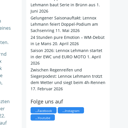
Lehmann baut Serie in Brünn aus
1.
Juni 2026
Gelungener Saisonauftakt: Lennox
h
Lehmann feiert Doppel-Podium am
eines
Sachsenring
11. Mai 2026
24 Stunden pure Emotion – WM-Debüt
ten.
in Le Mans
20. April 2026
Saison 2026: Lennox Lehmann startet
rnd
in der EWC und EURO MOTO
1. April
x
2026
k
​Zwischen Regenreifen und
te
Siegerpodest: Lennox Lehmann trotzt
n,
dem Wetter und siegt beim 4h-Rennen
17. Februar 2026
Folge uns auf
uzten
ter
...
...
Facebook
Instagram
22.
...
Youtube
auf