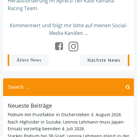
Herausforderung im Apreco Ten Kate Yamaha
Racing Team.
Kommentiert und folgt mir bitte auf meinen Social-
Media-Kanälen ...
Post
Post
Nächste News
Ältere News
navigation
navigation
Search
for:
Neueste Beiträge
Podium mit Frustfaktor in Oschersleben
3. August 2026
Nach Highsider in Suzuka: Lennox Lehmann muss Japan-
Einsatz vorzeitig beenden
4. Juli 2026
Starkes Podium bei 38 Grad: Lennox Lehmann glänzt in der