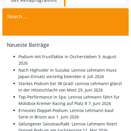
navigation
des Rehaprogramms
Search
for:
Neueste Beiträge
Podium mit Frustfaktor in Oschersleben
3. August
2026
Nach Highsider in Suzuka: Lennox Lehmann muss
Japan-Einsatz vorzeitig beenden
4. Juli 2026
Starkes Podium bei 38 Grad: Lennox Lehmann glänzt
in der Hitzeschlacht von Most
29. Juni 2026
Top-Performance in Spa: Lennox Lehmann fährt für
Motobox Kremer Racing auf Platz 8
7. Juni 2026
Erneutes Doppel-Podium: Lennox Lehmann baut
Serie in Brünn aus
1. Juni 2026
Gelungener Saisonauftakt: Lennox Lehmann feiert
Doppel-Podium am Sachsenring
11. Mai 2026