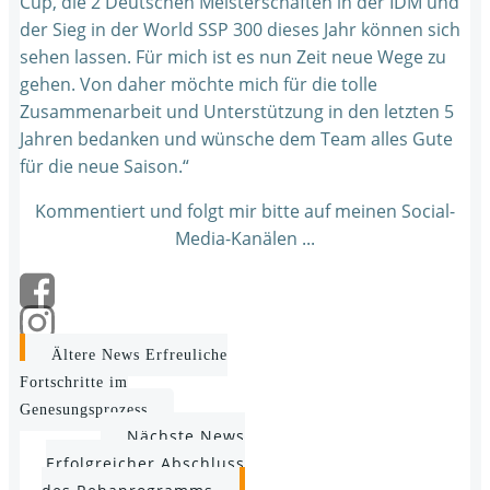
Cup, die 2 Deutschen Meisterschaften in der IDM und
der Sieg in der World SSP 300 dieses Jahr können sich
sehen lassen. Für mich ist es nun Zeit neue Wege zu
gehen. Von daher möchte mich für die tolle
Zusammenarbeit und Unterstützung in den letzten 5
Jahren bedanken und wünsche dem Team alles Gute
für die neue Saison.“
Kommentiert und folgt mir bitte auf meinen Social-
Media-Kanälen ...
Post
Ältere News
Erfreuliche
Fortschritte im
navigation
Genesungsprozess
Post
Nächste News
Erfolgreicher Abschluss